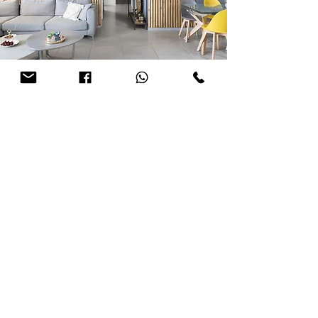
שינויי דיירים
Go
לעידכונים, רעיונות ומבצעים |