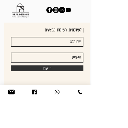
לעידכונים, רעיונות ומבצעים |
הרשמו
לחצו להתייעצות עם
מעצבת פנים
052-8582400
מפת אתר:
בית