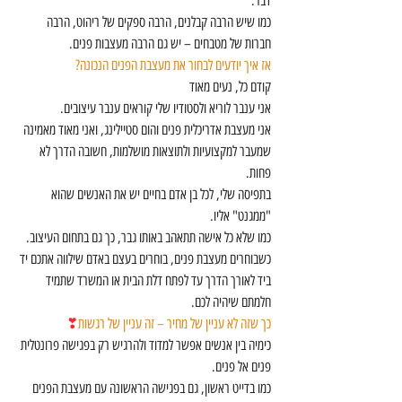
דבר.
כמו שיש הרבה קבלנים, הרבה ספקים של ריהוט, הרבה 
חברות של מטבחים – יש גם הרבה מעצבות פנים.
אז איך יודעים לבחור את מעצבת הפנים הנכונה?
קודם כל, נעים מאוד
אני ענבר לוריא ולסטודיו שלי קוראים ענבר עיצובים.
אני מעצבת אדריכלית פנים והום סטיילינג, ואני מאוד מאמינה 
שמעבר למקצועיות ולתוצאות מושלמות, חשובה הדרך לא 
פחות.
בתפיסה שלי, לכל בן אדם בחיים יש את האנשים שהוא 
"ממגנט" אליו.
כמו שלא כל אישה תתאהב באותו גבר, כך גם בתחום העיצוב.
כשבוחרים מעצבת פנים, בוחרים בעצם באדם שילווה אתכם יד 
ביד לאורך הדרך עד לפתח דלת הבית או המשרד שתמיד 
חלמתם שיהיה לכם.
כך שזה לא עניין של מחיר – זה עניין של רגשות
❣
כימיה בין אנשים אפשר למדוד ולהרגיש רק בפגישה פרונטלית 
פנים אל פנים.
כמו בדייט ראשון, גם בפגישה הראשונה עם מעצבת הפנים 