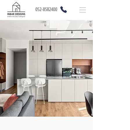
052-8582400
סטודיו ענבר עיצובים
מעצבת פנים לבתים, דירות יוקרה ומשרדים
< לפרויקטים