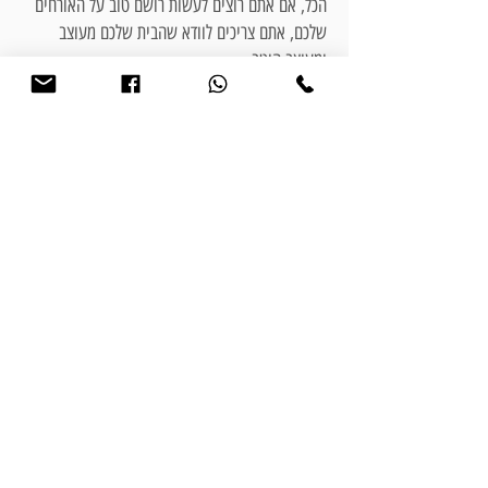
הכל, אם אתם רוצים לעשות רושם טוב על האורחים
שלכם, אתם צריכים לוודא שהבית שלכם מעוצב
ומעוצב היטב.
כאן נכנסת לתמונה
מעצבת פנים
.
חמש סיבות מדוע כדאי לשכור מעצבת פנים:
❣
למעצבת פנים יש את ההכשרה והניסיון ליצור בית
יפהפה ומסביר פנים.
❣
מעצבת פנים יכולים לעזור לכם לחסוך זמן וכסף
בכך שיעזרו לכם למצוא את הריהוט והאביזרים
הנכונים לבית שלכם.
❣
מעצבת פנים יכולים לעזור לכם למקסם את החלל
בבית ולהפוך אותו לפונקציונלי יותר.
❣
מעצבת פנים יכולים לעזור לכם ליצור סגנון ייחודי
ואישי לביתכם.
❣
מעצבת פנים יכולים לעזור לכם להפוך את הבית
שלכם לנוח ומזמין יותר.