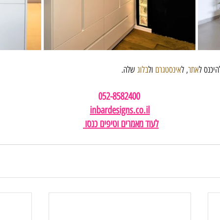
היכנס ל
אתר
, ל
אינסטגרם
 ול
בלוג
 שלה.
052-8582400 
inbardesigns.co.il
לעוד מאמרים וטיפים כנסו 