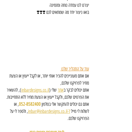
יצרנו לנו עמדה נוחה ומזמינה
בואו ניצור יחד מה שמתאים לכם ❣️❣️❣️
עוד על התהליך שלנו 
אם אתם מעוניינים להכיר אותי יותר, או לקבל ייעוץ או הצעת 
מחיר לפרויקט שלכם, 
אתם יכולים לבקר ב
אתר
 שלי (
inbardesigns.co.il
), להשאיר 
את הפרטים שלכם, ולקבל ייעוץ או הצעת מחיר ללא התחייבות. 
אתם גם יכולים להתקשר אלי בטלפון 
052-8582400
, או 
לשלוח לי מייל 
ל-inbar@inbardesigns.co.il
, ולספר לי על 
הפרויקט שלכם. 