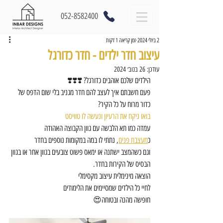
052-8582400
2 ביולי 2024
זמן קריאה 1 דקות
עיצוב חדר ילדים - חדר כדורגל
עודכן:
26 בנוב׳ 2024
הילדים שלכם אוהבים כדורגל? ❣️❣️❣️
פעם חשבתם איך לעצב להם חדר מגניב בלי שום הדפס של 
כדור מרוח על כל הקיר?
בואו ניקח את הרעיון ונעשה לו טוויסט
עמדה כמו תא הלבשה עם גוון הקבוצה האהודה
כ
מעצבת פנים
, נתתי לו במה במקומות נוספים בחדר
וגם כשהמצב ישתנה או ימאס פשוט צובעים בגוון אחר או בגוון 
הבסיס של הקירות בחדר.
הוצאה מינימלית עיצוב מקסימלי
לחיי כל הילדים שמסיימים את הלימודים
חופשה מהנה ובטוחה😍