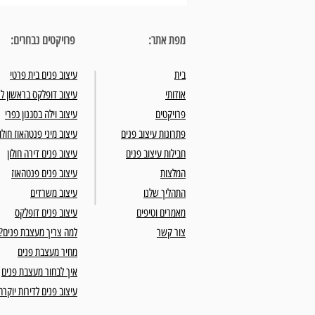
מפת אתר:
פרויקטים נבחרים:
בית
עיצוב פנים בית פרטי
אודותי
עיצוב דופלקס בראשון לצ
פרויקטים
עיצוב וילה בסגנון כפרי
חדר הרחצה בחדר השינה - עיצוב פנים נכון
פתרונות עיצוב פנים
עיצוב מיני פנטהאוז חולון
של חללים קטנים למדויקים
חבילות עיצוב פנים
עיצוב פנים דירה חולון
המלצות
עיצוב פנים פנטהאוז
התהליך שלנו
עיצוב משרדים
מאמרים וטיפים
עיצוב פנים דופלקס
צור קשר
למה צריך מעצבת פנים?
מחיר מעצבת פנים
איך לבחור מעצבת פנים
עיצוב פנים לדירות יוקרה