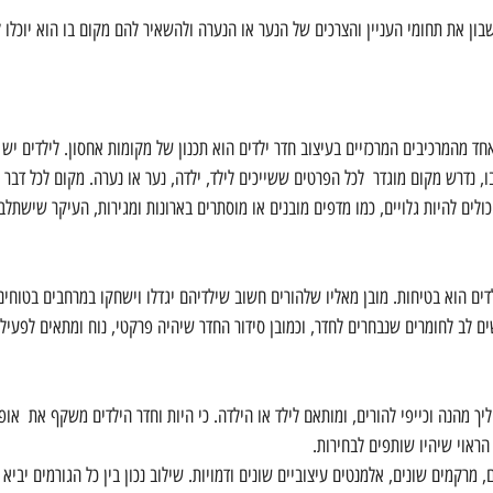
בון את תחומי העניין והצרכים של הנער או הנערה ולהשאיר להם מקום בו הוא יוכלו 
ד מהמרכיבים המרכזיים בעיצוב חדר ילדים הוא תכנון של מקומות אחסון. לילדים יש ה
 נדרש מקום מוגדר  לכל הפרטים ששייכים לילד, ילדה, נער או נערה. מקום לכל דבר י
כולים להיות גלויים, כמו מדפים מובנים או מוסתרים בארונות ומגירות, העיקר שישתלבו
דים הוא בטיחות. מובן מאליו שלהורים חשוב שילדיהם יגדלו וישחקו במרחבים בטוחים.
ים לב לחומרים שנבחרים לחדר, וכמובן סידור החדר שיהיה פרקטי, נוח ומתאים לפעילו
ליך מהנה וכייפי להורים, ומותאם לילד או הילדה. כי היות וחדר הילדים משקף את  אופ
ראוי שיהיו שותפים לבחירות.
, מרקמים שונים, אלמנטים עיצוביים שונים ודמויות. שילוב נכון בין כל הגורמים יביא 