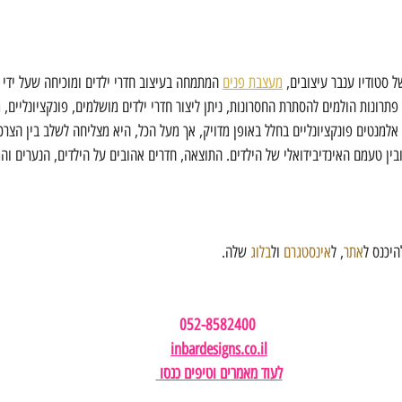
 סטודיו ענבר עיצובים, 
מעצבת פנים
 המתמחה בעיצוב חדרי ילדים ומוכיחה שעל ידי 
תרונות הולמים להסתרת החסרונות, ניתן ליצור חדרי ילדים מושלמים, פונקציונליים, מ
אלמנטים פונקציונליים בחלל באופן מדויק, אך מעל הכל, היא מצליחה לשלב בין הצרכי
ין טעמם האינדיבידואלי של הילדים. התוצאה, חדרים אהובים על הילדים, הנערים וה
היכנס ל
אתר
, ל
אינסטגרם
 ול
בלוג
 שלה.
052-8582400 
inbardesigns.co.il
לעוד מאמרים וטיפים כנסו 