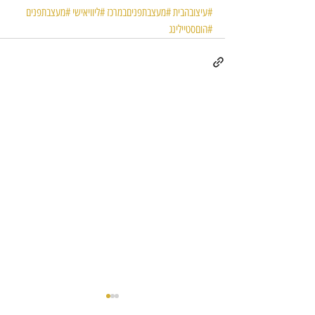
#עיצובהבית
#מעצבתפניםבמרכז
#ליוויאישי
#מעצבתפנים
#הוםסטיילינג