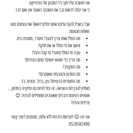
אני חושבת עליו תוך כדי התכנון של הפרוייקט.
כי אני יכולה לראות כבר את המוגמר כשעוד אין שום דבר.
אבל בשביל להקל עליכם אתם יכולים לשאול את עצמכם כמה 
שאלות מכוונות: 
מה החלל אותו צריך לעצב? משרד, מסעדה בית.  
והאם את כל החלל או את חלקו?  
עבור מי החלל מיועד? מי קהל היעד?  
מה צריך כדי שהוא יתאים? מהם הצרכים?  
מה התקציב?  
מה הסגנון והצבעים שאוהבים?  
מה החומרים הרצויים? עץ, ברזל, זכוכית, בד. 
מומלץ להכין לוח השראה, זה יכול להיות גם כתיקייה בטלפון...
אוספים רעיונות ודברים שאוהבים ומתחילים להרכיב 😊
צריכים עזרה?
אני פה 😊 לפגישת היכרות ללא עלות, מוזמנים ליצור קשר 
0528582400