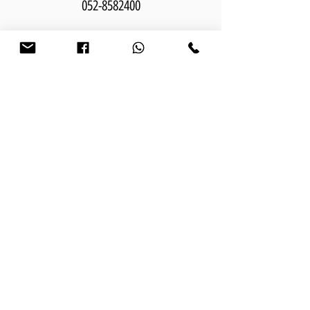
052-8582400
מפת אתר:
בית
אודותי
פרויקטים
פתרונות עיצוב פנים
חבילות עיצוב פנים
המלצות
התהליך שלנו
מאמרים וטיפים
צור קשר
כתבו עלי:
כתבה בוואלה
כתבה בהשקמה חולון
כתבה בנין ודיור - עיצוב מיני פנטהאוז