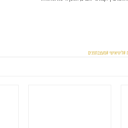
#ליוויאישי
#מעצבתפנים