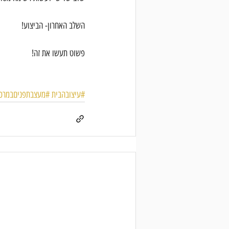
השלב האחרון- הביצוע!
פשוט תעשו את זה!
#עיצובהבית
#מעצבתפניםבמרכז