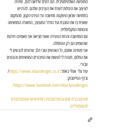
החופשה האולטימטיבית. הם רוצים שידאגו להם, שיהיה 
לעיצוב את היכולות לשרת את הצרכים שלהם. להרגיש 
בתחושה שכאן הושקעה מחשבה עד הפרט הקטן. מהמקום 
שאניח בו את המגבת ועד החדר המעוצב, התאורה המתאימה 
והנוחות המקסימלית.
עם המחשבה והרוח הצעירה שאני מביאה אני מאמינה ויודעת 
שהשמים הם רק ההתחלה. 
אני מזמינה אתכם, כל האנשים טובי הלב שרוצים להגשים לי 
את החלום, תעזרו לי לעשות את החיבורים המתאימים והנכונים 
עבורי.
עוד עלי  אצלי באתר: 
https://www.inbardesigns.co.il
/
ובדף הפייסבוק: 
https://www.facebook.com/inbarluriadesigns/
#עיצובהבית
#מעצבתפניםבמרכז
#ליוויאישי
#מעצבתפנים
#הוםסטיילינג