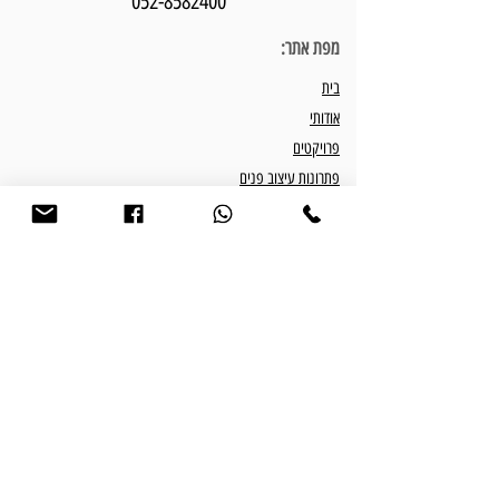
052-8582400
מפת אתר:
בית
אודותי
פרויקטים
פתרונות עיצוב פנים
חבילות עיצוב פנים
המלצות
התהליך שלנו
מאמרים וטיפים
צור קשר
כתבו עלי:
כתבה בוואלה
כתבה בהשקמה חולון
כתבה בנין ודיור - עיצוב מיני פנטהאוז