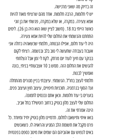
זה בדיוק מה שאני מרגישה.
יש לי חלומות, הרבה חלומות. אחד מהם שרציתי מאוד להיות 
אמא צעירה. במקרה, או שלא במקרה, פגשתי את בן זוגי 
כאשר הייתי בת 18. (חשוב לציין שאז הוא היה בן 26). לימים 
התחתנו והגשמתי את החלום שלי להיות אמא צעירה.
היה לי עוד חלום, אפילו הבטחה, חלמתי שכשאהיה גדולה אני 
אעבוד בעבודה שתעשה לי טוב בלב ובנשמה. רציתי לקום 
בבוקר עם חיוך לעוד יום מרתק. לקח לי זמן אבל הצלחתי 
להגשים את החלום הזה. ממש ב 10 אצבעותיי בניתי, בונה 
ואמשיך לבנות.
חלמתי לעצב בחו”ל. הגשמתי. עיצבתי בניין מגורים מהתחלה 
ועד הסוף בגרמניה. תוכניות חיפויים, עיצוב חוץ ועיצוב פנים.
בוערים בי עוד חלומות. וכאן אתם נכנסים לתמונה.
החלום שלי לעצב מלון בוטיק ברחוב רוטשילד בתל אביב.
הינה אמרתי את זה.
בואו איתי ותישאבו לחלום. תדמיינו מלון בוטיק יחיד ומיוחד. כל 
פרט מקבל את תשומת הלב המגיע והראויה לו. כשאנשים 
באים לנפוש עם אהוביהם הם שמים את מיטב כספם בפנטזית 