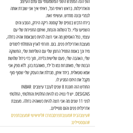
הופ הנה המפגש השני המשמעותי עם עולם העיצוב 
והאדריכלות. בראש ראיתי הכל, ראיתי איך אני שוברת אותה 
לגמרי ובונה מחדש. ועשיתי זאת.
בירח הדבש בנופים של קוסטה ריקה הירוק, הטבע והים 
השפיעו עליי. כל השלווה והנחת, ואיתם החפירות שלי עם 
עצמי, נפל האסימון מה אני רוצה להיות כשבאמת אהיה גדולה, 
מעצבת ואדריכלית פנים. בום. חזרתי לארץ והתחלתי לימודים 
מיד וכך באמת התחיל הרומן שלי עם השליחות שלי, התשוקה 
שלי, האהבה שלי, פעם שלישית גלידה, תוך כדי גידול שלושת 
הבנות שלי, מאתגרות כמו כל ילד, מאוהבת בהן. ללא ספק אני 
אמא טוטאלית. ביחד איתן, מגדלת את העסק שלי שסוף סוף 
מקבל את היחס המגיע לו.
החודש הזה חוגגת 8 שנים לענבר עיצובים INBAR 
DESIGNS. יש לי נטיה כזו להיות החלטית והחלטתי, החלטתי 
לפני 11 שנים מה אני רוצה להיות כשאהיה גדולה. מעצבת 
אדריכלית פנים והום סטיילינג.
#עיצובהבית
#מעצבתפניםבמרכז
#ליוויאישי
#מעצבתפנים
#הוםסטיילינג