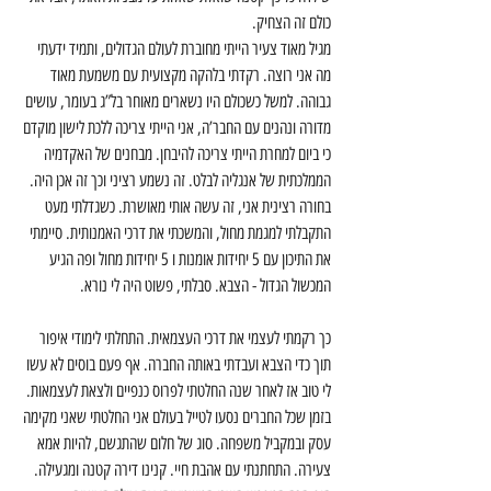
כולם זה הצחיק.
מגיל מאוד צעיר הייתי מחוברת לעולם הגדולים, ותמיד ידעתי 
מה אני רוצה. רקדתי בלהקה מקצועית עם משמעת מאוד 
גבוהה. למשל כשכולם היו נשארים מאוחר בל”ג בעומר, עושים 
מדורה ונהנים עם החבר’ה, אני הייתי צריכה ללכת לישון מוקדם 
כי ביום למחרת הייתי צריכה להיבחן. מבחנים של האקדמיה 
הממלכתית של אנגליה לבלט. זה נשמע רציני וכך זה אכן היה. 
בחורה רצינית אני, זה עשה אותי מאושרת. כשגדלתי מעט 
התקבלתי למגמת מחול, והמשכתי את דרכי האמנותית. סיימתי 
את התיכון עם 5 יחידות אומנות ו 5 יחידות מחול ופה הגיע 
המכשול הגדול - הצבא. סבלתי, פשוט היה לי נורא.
כך רקמתי לעצמי את דרכי העצמאית. התחלתי לימודי איפור 
תוך כדי הצבא ועבדתי באותה החברה. אף פעם בוסים לא עשו 
לי טוב אז לאחר שנה החלטתי לפרוס כנפיים ולצאת לעצמאות. 
בזמן שכל החברים נסעו לטייל בעולם אני החלטתי שאני מקימה 
עסק ובמקביל משפחה. סוג של חלום שהתגשם, להיות אמא 
צעירה. התחתנתי עם אהבת חיי. קנינו דירה קטנה ומגעילה. 