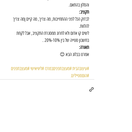
והסלון בהתאם.
תקציב:
לבדוק הכל לפני ההתחייבות, מה צריך, מה קיים ןמה צריך 
להלוות.
לשים קו אדום ולא לחרוג ממסגרת התקציב, אבל לקחת 
בחשבון סטייה של בין 10%-20% .
תאורה:
אמרנו בבלוג הבא 😊
#עיצובהבית
#מעצבתפניםבמרכז
#ליוויאישי
#מעצבתפנים
#הוםסטיילינג