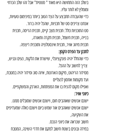
בשלב הזה התחושה היא מאוד " סטטית" אבל זהו שלב הכרחי 
ומומלץ לא לותר עליו.
כדי שהעבודה תתבצע על הצד הטוב ביותר במינימום טעויות,
אנחנו צריכים סט של תכניות, שהכל יהיה ברור.
סט התוכניות כולל: תכנית מצב קיים, תכנית הריסה, תכנית 
בנייה, תכנית חשמל, תכנית תקרה ותאורה,
תכנית מיזוג אויר, תכנית אינסטלציה ותוכנית ריצפה.
לתכנן עד הפרט הקטן:
כדי שהחלל יהיה פונקציונלי, שישרת את הלקוח, נעים ונגיש,
 צריך לחשוב על ההכל.
מסידור הריהוט, מיקום הארונות, איזה סוג וסידור יהיה במטבח,
ועד מקומות אחסון לנעליים
ואפילו מקום להניח בו את המפתחות, הארנק והמשקפיים.
כיווני אויר:
ישנם אנשים שאוהבים חום, וישנם אנשים שסובלים ממנו.
ישנם אנשים שאוהבים אור שמש ביום וישנם כאלה שמעדיפים 
את השקיעה,
חשוב שנראה את כיווני הנכס.
במידה ובונים בשטח חשוב למקם את חדרי השינה, המטבח 