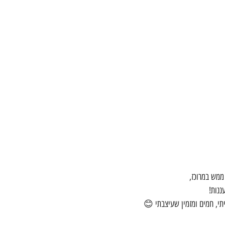
ממש במרוכז,
ננות!
תי, חמים ומזמין שעיצבתי 😊