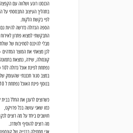
הכנסנו רוגע ושלווה עם הקפצה 
בתהליך העיצוב התבססתי על הרצ
לפי בקשת הלקוח.
הספה הגדולה נדרשה להיות גם נ
התבקשתי למצוא פתרון לאירוח 
מבלי להיכנס לסחיבות של שולח
לכן מצאתי את המוצר המדהים -
קונסולה, שידה, נמצאת בתמונה 
נפתחת לפינת אוכל גדולה ל10 סועדים!
במצב סגור תכננתי שהעומק שלה יהיה 
בנוסף פינת האוכל נפתחת ל 10 סועדים, על מנת לארח בני משפחה רבים.
כשרוצים לרענן את החלל בבית ל
כמו שאני עושה בכל פרויקט,
חושבים ביחד על מה רוצים לנקות
מה רוצים להוסיף ולשדרג.
אני מתחילה בבנייה של קונספט 