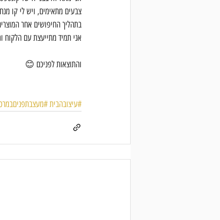
צבעים מתאימים, ויש לי קו מנ
בתהליך החיפושים אחר המוצרים
אני תמיד מתייעצת עם הלקוח ומ
והתוצאות לפניכם 😊
#עיצובהבית
#מעצבתפניםבמרכז