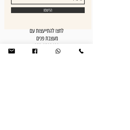
הרשמו
לחצו להתייעצות עם
מעצבת פנים
052-8582400
מפת אתר:
בית
אודותי
פרויקטים
פתרונות עיצוב פנים
חבילות עיצוב פנים
המלצות
התהליך שלנו
מאמרים וטיפים