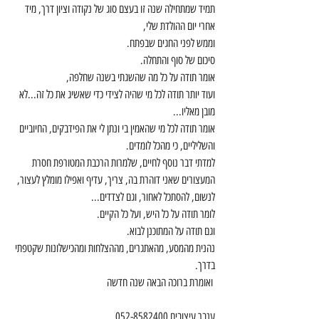
תמיד שמתחילה שנה זו בעצם סוג של נקודה וציון דרך, מיד 
אחרי יום ההולדת שלי,
וממש לפני החגים שבפתח.
סיכום של סוף והתחלה.
אומר תודה על כל מה שהשגתי בשנה שחלפה,
ועוד יותר תודה לכל מי שהיה לצידי כדי שאשיג את כל זה...לא 
מובן מאליו...
אומר תודה לכל מי שהאמין בי ונתן לי את הפידבקים, החיוביים 
והשליליים, כי מהכל לומדים.
למדתי דבר נוסף לחיים, שלמרות הרכבת המטורפת חסרת 
המעצורים שאני דוהרת בה, צריך, עדיף ואפילו מומלץ לעצור, 
לנשום, להסתכל לאחור, וגם לצדדים...
לומר תודה על כל היש, ועל כל הקיים.
וגם תודה על המתוכנן לבוא.
נהנית מהמסע, מהאתגרים, מההצלחות ומהכישלונות שקטפתי 
בדרך.
 ואומרת ברוכה הבאה שנה חדשה
ענבר עיצובים 052-8582400