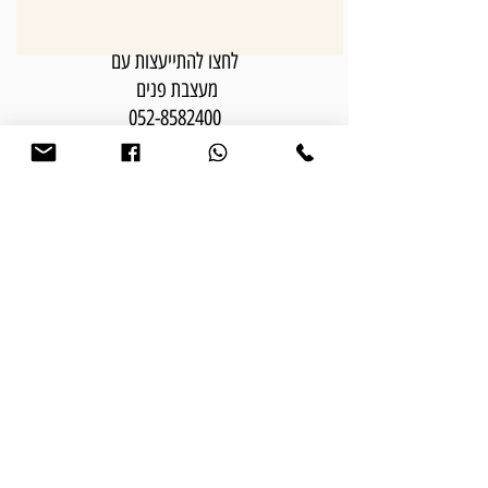
לחצו להתייעצות עם
מעצבת פנים
052-8582400
מפת אתר:
בית
אודותי
פרויקטים
פתרונות עיצוב פנים
חבילות עיצוב פנים
המלצות
התהליך שלנו
מאמרים וטיפים
צור קשר