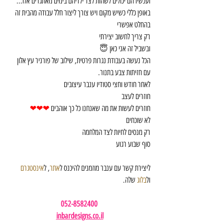
ועכשיו הם יכולים לשהות לצד ילדיהם בימים מאתגרים אלו...
באופן כללי כשיש מקום ויש צורך ליצור חלל עבודה מהבית זה 
בהחלט אפשרי
רק צריך לחשוב יצירתי 
ובשביל זה אני כאן 😇
הכל נעשה בעבודת נגרות פרטית, שילוב של פורניר עץ אלון 
עם חזיתות צבע בתנור.
לאחר חודש וחצי סטודיו ענבר עיצובים 
חוזרים לעצב
חוזרים לעשות את מה שאנחנו כל כך אוהבים 
❤❤❤
לא שוכחים 
רק מנסים לחיות לצד המלחמה
סוף שבוע רגוע 
ליצירת קשר עם ענבר מוזמנים להיכנס ל
אתר
, ל
אינסטגרם
ול
בלוג
 שלה.
052-8582400 
inbardesigns.co.il