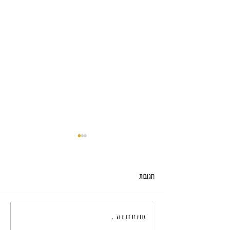
תגובות
עיצוב חדרי שינה - יצירת חוויה בבית
כתיבת תגובה...