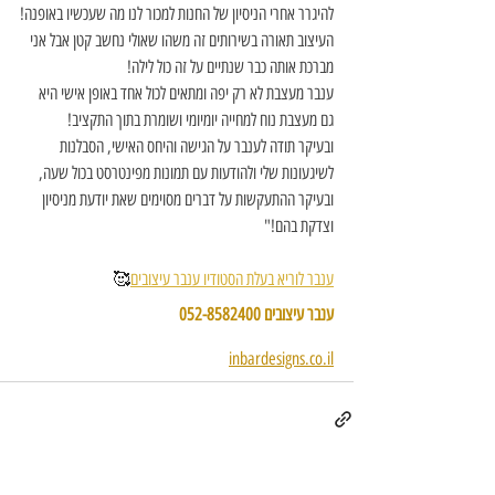
להיגרר אחרי הניסיון של החנות למכור לנו מה שעכשיו באופנה!
העיצוב תאורה בשירותים זה משהו שאולי נחשב קטן אבל אני 
מברכת אותה כבר שנתיים על זה כול לילה!
ענבר מעצבת לא רק יפה ומתאים לכול אחד באופן אישי היא 
גם מעצבת נוח למחייה יומיומי ושומרת בתוך התקציב!
ובעיקר תודה לענבר על הגישה והיחס האישי, הסבלנות 
לשיגעונות שלי ולהודעות עם תמונות מפינטרסט בכול שעה,
ובעיקר ההתעקשות על דברים מסוימים שאת יודעת מניסיון 
וצדקת בהם!"
ענבר לוריא בעלת הסטודיו ענבר עיצובים
🥰
ענבר עיצובים 052-8582400
inbardesigns.co.il