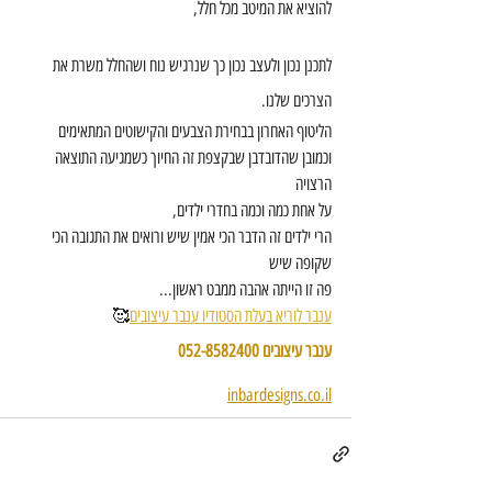
להוציא את המיטב מכל חלל,
לתכנן נכון ולעצב נכון כך שנרגיש נוח ושהחלל משרת את 
הצרכים שלנו.
הליטוף האחרון בבחירת הצבעים והקישוטים המתאימים
וכמובן שהדובדבן שבקצפת זה החיוך כשמגיעה התוצאה 
הרצויה
על אחת כמה וכמה בחדרי ילדים, 
הרי ילדים זה הדבר הכי אמין שיש ורואים את התגובה הכי 
שקופה שיש
פה זו הייתה אהבה ממבט ראשון...
ענבר לוריא בעלת הסטודיו ענבר עיצובים
🥰
ענבר עיצובים 052-8582400
inbardesigns.co.il