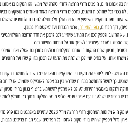
ת בה אנחנו חיים, הופכים חדרי הרחצה לחדרי טהרה של ממש. זהו המקום בו אנחנו מ
. לא בכדי ככל שחולפות השנים, נתפסים חדרי הרחצה כאחד האזורים המושקעים בבית
 משמעותי מעוגת תקציב השיפוץ או הבניה הולך מלכתחילה לתכנונם ולחומרים שישולבו
ים), דרך הברזים,
 גופי התאורה
, פרטי הנגרות ועד לאקססוריז כמובן.
נושא החשוב ולספק לכם את המידע שיסייע לכם לתכנן את חדר הרחצה האולטימטיבי כ
ת הסטודיו 'ענבר עיצובים' לשפוך אור על התחום החשוב הזה.
טובים, מכיוון שהם המקום בו אנחנו מתקלחים וכוללים כמובן גם אסלה וארון אמבט ש
משרת אותנו על בסיס יומי לכן יש לתת את הדעת על תכנון מדויק שלו ועל החומרים ו
 האנוש, כלומר ליחסי המרחקים בין הפונקציות והאביזרים: חשוב להתחשב בתקנים הק
ונים. כך למשל להתחשב במרווח שנדרש בין גב אסלה לאובייקט שממול, או לרוחב ה
זוקה ולנקוט באמצעי זהירות: לעולם לא אמליץ להשתמש בריצוף בגוון בהיר, מכיוון 
רים הרטובים יש לעבוד עם אריחי אנטי- סליפ מונעי החלקה ובתוך כך, מומלץ להתקין 
"נושא נוסף שיש לחשוב עליו לעומק הוא מקומות האחסון: חדרי הרחצה מודל 2023 
ארון גדול מספיק שיהיה בו די מקום לאחסון כל הפריטים שבני הבית צריכים: מגבות, 