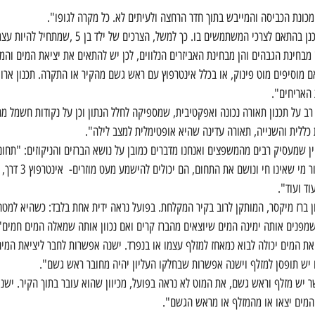
 מכונת הכביסה והמייבש בתוך חדר הרחצה ולעיתים לא. כל מקרה לגופו".
"ככלל, את חדר הרחצה צריך לתכנן בהתאם לצרכי המשתמשים בו. כך ל
מבחינת הגבהים והן מבחינת האביזרים הנלווים, לכן יש להתאים את יציאת המים והמ
 מוסיפים מוט פינוק, או בכלל אינטרפוץ עם ראש גשם מהקיר או התקרה. תכנון ארון
האריחים".
ב על תכנון תאורה נכונה ואפקטיבית, שמספיקה לחלל הנתון וכן על נקודות חשמל מת
כללית והשנייה, תאורה עדינה שהיא אופטימלית למצב לילה".
ין שמעסיק רבים מהמשפצים ואנחנו מדברים כמובן על נושא הברזים והניקוזים: "תחום
וד ועוד".
ון ברז מיקסר, המותקן לרוב בקיר המקלחת. בפועל נראה ידית אחת בלבד: כשהיא למטה
שמפנים אותה ימינה המים שיוצאים מהברז קרים ואם נכוון אותה שמאלה המים חמים"
באינטרפוץ 3 דרך יציאת המים יכולה לבוא כמאחז למזלף עצמו או בנפרד. ישנה אפשרות לחבר ליציאת 
 יש תופסן למזלף וישנה אפשרות שבחלקו העליון יהיה מחובר ראש גשם".
מעו שכאשר יש מזלף וראש גשם, את המוט לא נראה בפועל, מכיוון שהוא עובר בתוך הקיר. ישנ
 המים יצאו או מהמזלף או מראש הגשם".