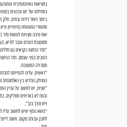
במציאות האינטנסיבית והתובעני
בתחילתו של יום ונרגעים בסופו
ביותר ויותר דירות ובתים, חלק
מחומרי המעטפת (חיפויים וריצופ
זאת סיבה מצוינת לעשות סדר ב
ממעצבת הפנים ענבר לוריא, בעל
"חדר הרחצה נקראים גם חללים ר
רטובים בפני עצמם. חדר הרחצה 
מסבירה המעצבת.
"ראשית, עלינו להתייחס להנדסת
המרחק הנדרש בין האלמנטים הש
"שנית, יש לחשוב על עניין התח
ובטח לא באריחים מחליקים. בחד
ויש צורך בכך".
לתכנן עבורם מקום. חשוב לייצר 
ועוד.