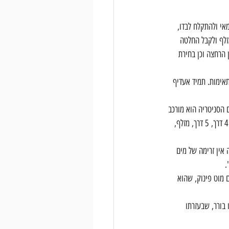
משל, הצרכים של ילד בן 5 ,שמתחיל להיות עצמאי ולהתקלח לבדו, 
זלף ולקבל החלטה 
 הרחצה וכן בחירת 
אימות. תמיד אעדיף 
 הסניטריה הוא מורכב 
וכולל בתוכו הרבה מושגים שעבור מי שאינו חי ונושם את התחום, הם יכולים להישמע מעט מוזרים-  אינטרפוץ 3 דרך, 4 דרך, 5 דרך, מזלף, 
 אין זרימה של מים 
.
המים מוט פינוק, שהוא 
ו בורר, שבעזרתו 