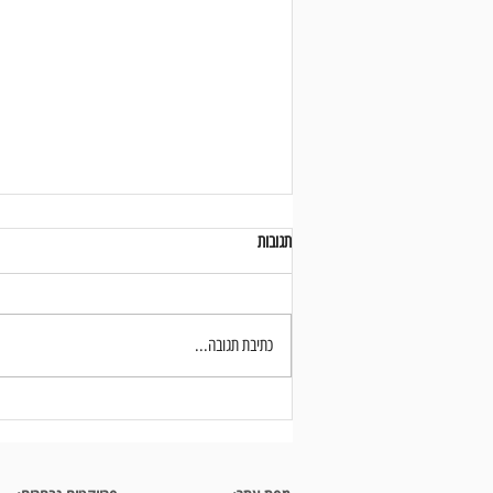
תגובות
כתיבת תגובה...
חדר הרחצה בחדר השינה - עיצוב פנים נכון
של חללים קטנים למדויקים