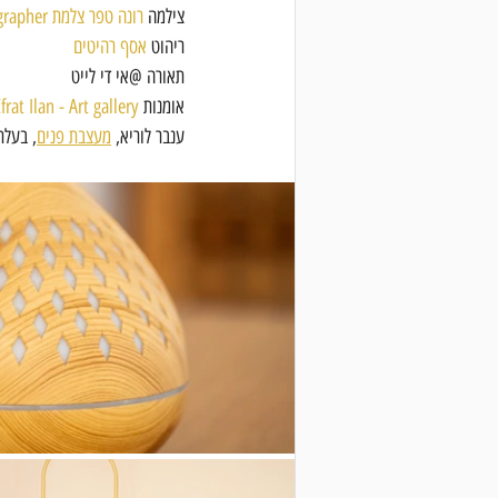
צילמה 
רונה טפר צלמת rona teper photographer
ריהוט 
אסף רהיטים
תאורה @אי די לייט
אומנות 
frat Ilan - Art gallery
ענבר לוריא, 
מעצבת פנים
, בעלת