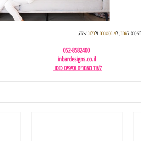
היכנס ל
אתר
, ל
אינסטגרם
 ול
בלוג
 שלה.
052-8582400 
inbardesigns.co.il
לעוד מאמרים וטיפים כנסו 