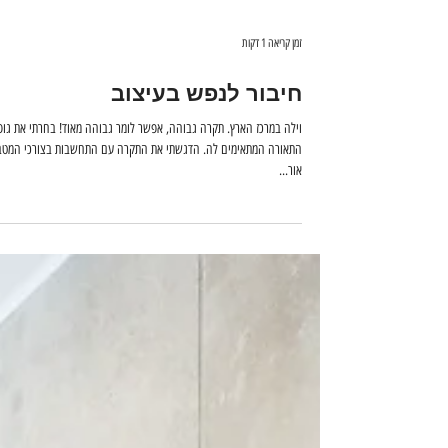
זמן קריאה 1 דקות
חיבור לנפש בעיצוב
וילה במרכז הארץ. תקרה גבוהה, אפשר לומר גבוהה מאוד! בחרתי א
התאורה המתאימים לה. הדגשתי את התקרה עם התחשבות בצורכי המט
אור...