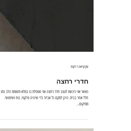
זמן קריאה 1 דקות
חדרי רחצה
כאשר אני ניגשת לעצב חדר רחצה אני 
חלל אחר בבית. היכן למקם כל אביזר כדי שיהיה פרקטי, נוח ושימושי.
ממיקום...