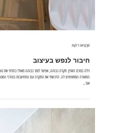
זמן קריאה 1 דקות
חיבור לנפש בעיצוב
וילה במרכז הארץ. תקרה גבוהה, אפשר לומר גבוהה מאוד! בחרתי א
התאורה המתאימים לה. הדגשתי את התקרה עם התחשבות בצורכי המט
אור...